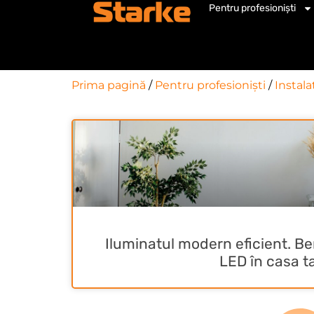
Pentru profesioniști
Prima pagină
/
Pentru profesioniști
/
Instala
Iluminatul modern eficient. Ben
LED în casa t