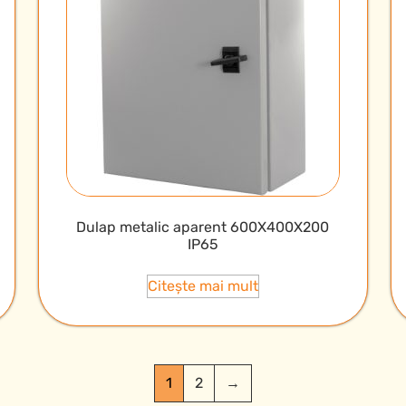
Dulap metalic aparent 600X400X200
IP65
Citește mai mult
1
2
→