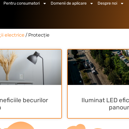
Pentru consumatori
Domenii de aplicare
Despre noi
ții electrice
/ Protecție
eficiile becurilor
Iluminat LED efi
a
panour