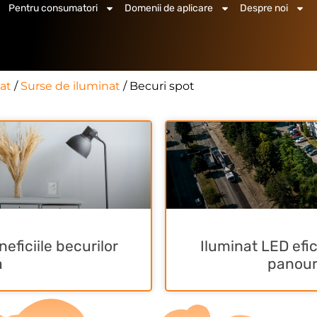
Pentru consumatori
Domenii de aplicare
Despre noi
at
/
Surse de iluminat
/ Becuri spot
eficiile becurilor
Iluminat LED efi
a
panour