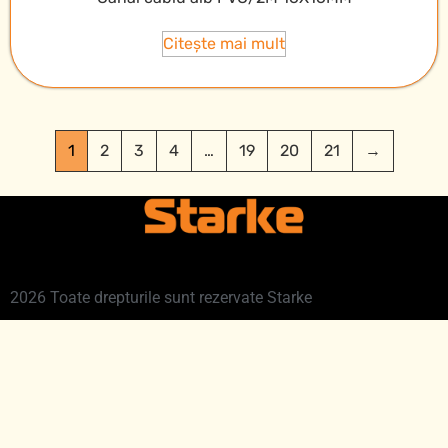
Citește mai mult
1
2
3
4
…
19
20
21
→
2026 Toate drepturile sunt rezervate Starke