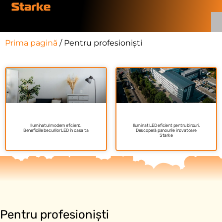
Prima pagină
/ Pentru profesioniști
Iluminatul modern eficient.
Iluminat LED eficient pentru birouri.
Beneficiile becurilor LED în casa ta
Descoperă panourile inovatoare
Starke
Pentru profesioniști