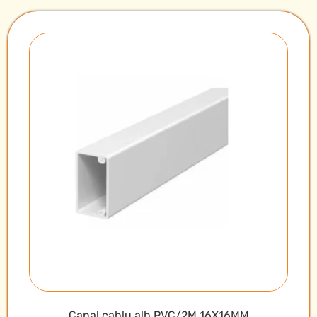
Canal cablu alb PVC/2M 16X16MM