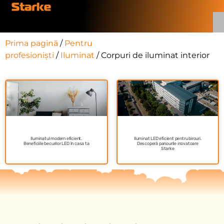
Prima pagină
/
Pentru
profesioniști
/
Iluminat
/ Corpuri de iluminat interior
Iluminatul modern eficient.
Iluminat LED eficient pentru birouri.
Beneficiile becurilor LED în casa ta
Descoperă panourile inovatoare
Starke