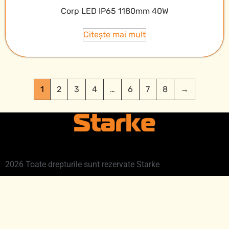
Corp LED IP65 1180mm 40W
Citește mai mult
1
2
3
4
…
6
7
8
→
2026 Toate drepturile sunt rezervate Starke